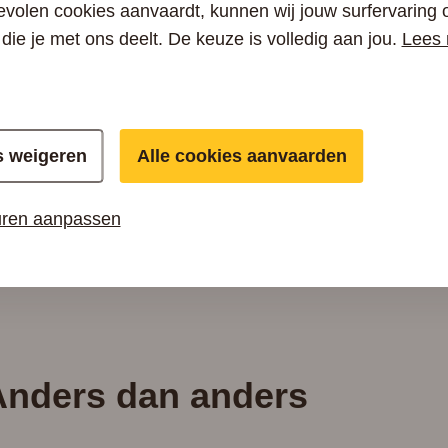
evolen cookies aanvaardt, kunnen wij jouw surfervaring 
 die je met ons deelt. De keuze is volledig aan jou.
Lees 
te ontvangen van Telenet
s weigeren
Alle cookies aanvaarden
e de toestemming aan Telenet Business om de hierboven ingediende persoonlijke informatie
uren aanpassen
erken van je persoonsgegevens gebeurt in overeenstemming met het
Telenet Privacybeleid
.
eze privacy gerelateerde vraag of klacht te verwerken.
Anders dan anders