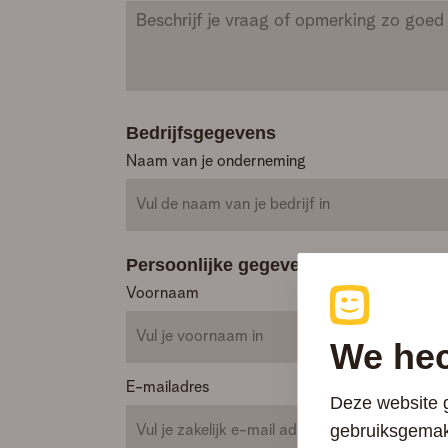
Bedrijfsgegevens
Naam van je onderneming
Persoonlijke gegevens
Voornaam
We hec
E-mailadres
Deze website g
gebruiksgemak,