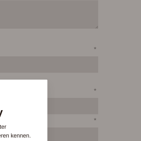
*
*
y
*
ter
eren kennen.