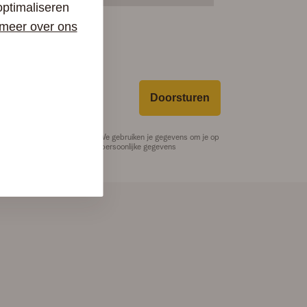
optimaliseren
meer over ons
Doorsturen
 op te slaan en te verwerken. We gebruiken je gegevens om je op
 Telenet Business verwerkt je persoonlijke gegevens